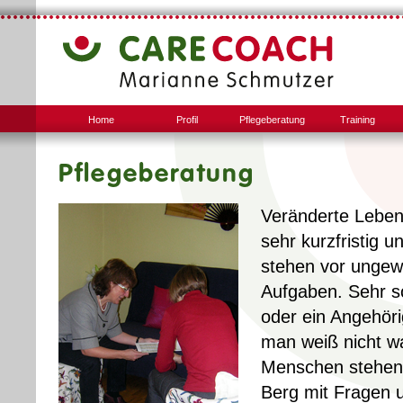
Home
Profil
Pflegeberatung
Training
Pflegeberatung
Veränderte Lebens
sehr kurzfristig 
stehen vor unge
Aufgaben. Sehr sc
oder ein Angehöri
man weiß nicht was
Menschen stehen h
Berg mit Fragen 